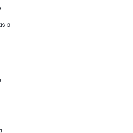
o
as a
e
e
a