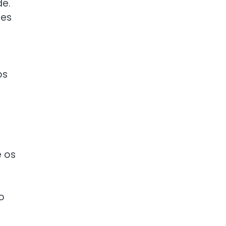
de.
res
os
e os
o