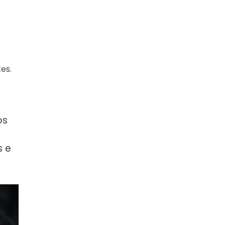
es.
os
s e