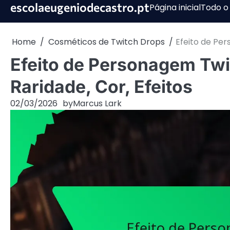
Skip
escolaeugeniodecastro.pt
Página inicial
Todo o
to
content
Home
Cosméticos de Twitch Drops
Efeito de Per
Efeito de Personagem Tw
Raridade, Cor, Efeitos
02/03/2026
by
Marcus Lark