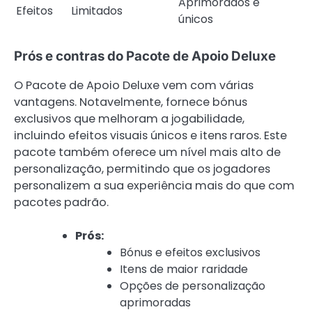
Aprimorados e
Efeitos
Limitados
únicos
Prós e contras do Pacote de Apoio Deluxe
O Pacote de Apoio Deluxe vem com várias
vantagens. Notavelmente, fornece bónus
exclusivos que melhoram a jogabilidade,
incluindo efeitos visuais únicos e itens raros. Este
pacote também oferece um nível mais alto de
personalização, permitindo que os jogadores
personalizem a sua experiência mais do que com
pacotes padrão.
Prós:
Bónus e efeitos exclusivos
Itens de maior raridade
Opções de personalização
aprimoradas