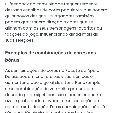
O feedback da comunidade frequentemente
destaca escolhas de cores populares, que podem
guiar novos designs. Os jogadores também
podem gravitar em direção a cores que se
alinham com os seus personagens favoritos ou
facções do jogo, influenciando ainda mais as
suas seleções.
Exemplos de combinações de cores nos
bónus
As combinações de cores no Pacote de Apoio
Deluxe podem criar efeitos visuais únicos e
aumentar o apelo geral dos itens. Por exemplo,
uma combinação de vermelho profundo e
dourado pode significar luxo e poder, enquanto
azul e prata podem evocar uma sensação de
calma e sofisticação. Estas combinações não só
são agradáveis visualmente, mas também