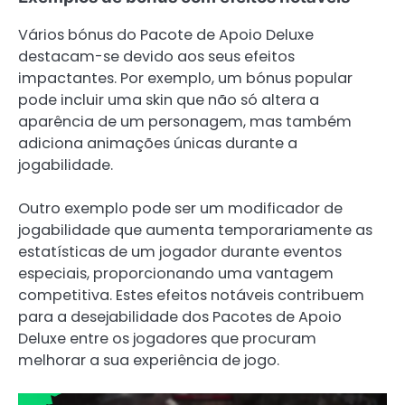
Vários bónus do Pacote de Apoio Deluxe
destacam-se devido aos seus efeitos
impactantes. Por exemplo, um bónus popular
pode incluir uma skin que não só altera a
aparência de um personagem, mas também
adiciona animações únicas durante a
jogabilidade.
Outro exemplo pode ser um modificador de
jogabilidade que aumenta temporariamente as
estatísticas de um jogador durante eventos
especiais, proporcionando uma vantagem
competitiva. Estes efeitos notáveis contribuem
para a desejabilidade dos Pacotes de Apoio
Deluxe entre os jogadores que procuram
melhorar a sua experiência de jogo.