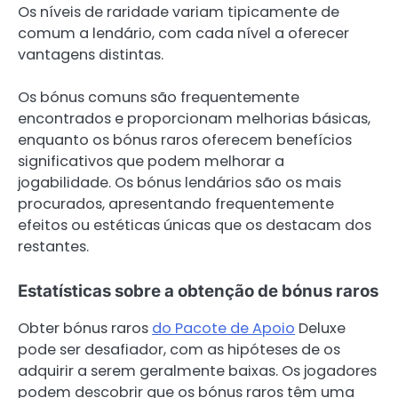
Os níveis de raridade variam tipicamente de
comum a lendário, com cada nível a oferecer
vantagens distintas.
Os bónus comuns são frequentemente
encontrados e proporcionam melhorias básicas,
enquanto os bónus raros oferecem benefícios
significativos que podem melhorar a
jogabilidade. Os bónus lendários são os mais
procurados, apresentando frequentemente
efeitos ou estéticas únicas que os destacam dos
restantes.
Estatísticas sobre a obtenção de bónus raros
Obter bónus raros
do Pacote de Apoio
Deluxe
pode ser desafiador, com as hipóteses de os
adquirir a serem geralmente baixas. Os jogadores
podem descobrir que os bónus raros têm uma