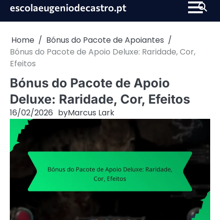
Skip
escolaeugeniodecastro.pt
to
content
Home
Bónus do Pacote de Apoiantes
Bónus do Pacote de Apoio Deluxe: Raridade, Cor,
Efeitos
Bónus do Pacote de Apoio
Deluxe: Raridade, Cor, Efeitos
16/02/2026
by
Marcus Lark