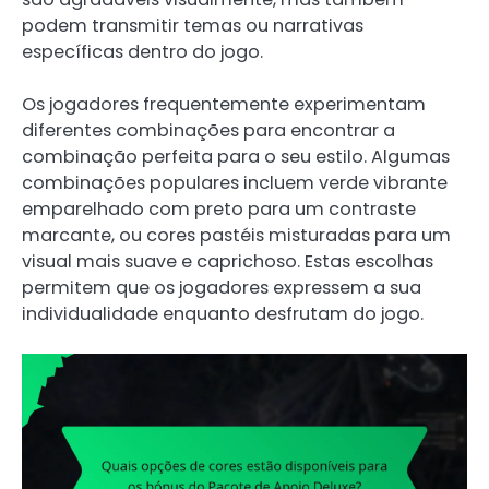
podem transmitir temas ou narrativas
específicas dentro do jogo.
Os jogadores frequentemente experimentam
diferentes combinações para encontrar a
combinação perfeita para o seu estilo. Algumas
combinações populares incluem verde vibrante
emparelhado com preto para um contraste
marcante, ou cores pastéis misturadas para um
visual mais suave e caprichoso. Estas escolhas
permitem que os jogadores expressem a sua
individualidade enquanto desfrutam do jogo.