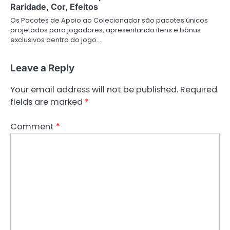
Raridade, Cor, Efeitos
Os Pacotes de Apoio ao Colecionador são pacotes únicos
projetados para jogadores, apresentando itens e bônus
exclusivos dentro do jogo…
Leave a Reply
Your email address will not be published.
Required
fields are marked
*
Comment
*